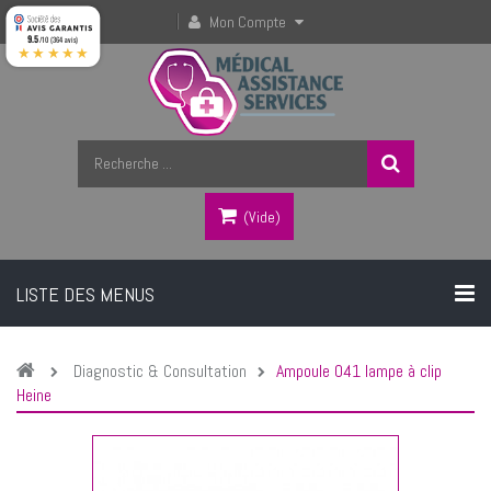
Mon Compte
9.5
/10 (364 avis)
★★★★★
(vide)
LISTE DES MENUS
Diagnostic & Consultation
Ampoule 041 lampe à clip
Heine