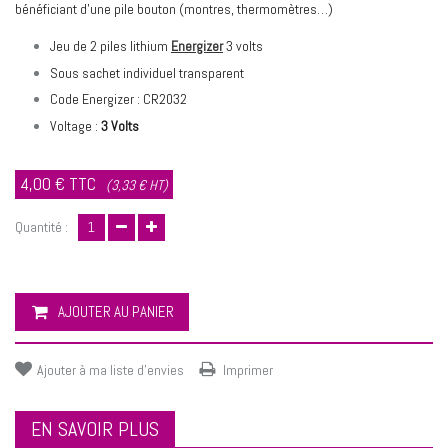
bénéficiant d’une pile bouton (montres, thermomètres…)
Jeu de 2 piles lithium
Energizer
3 volts
Sous sachet individuel transparent
Code Energizer : CR2032
Voltage :
3 Volts
4,00 €
TTC
(3,33 € HT)
Quantité :
AJOUTER AU PANIER
Ajouter à ma liste d'envies
Imprimer
EN SAVOIR PLUS