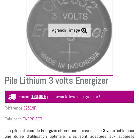
Agrandir l'image
Pile Lithium 3 volts Energizer
Encore
180,00 €
pour avoir la livraison gratuite !
Référence
32519P
Fabricant:
ENERGIZER
Les
piles Lithium de Energize
r offrent une puissance de
3 volts
fiable pour
une durée d’utilisation optimale. Elles sont adaptées aux appareils