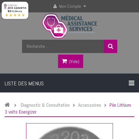
Mon Compte
9.5
/10 (364 avis)
★★★★★
(vide)
LISTE DES MENUS
Diagnostic & Consultation
Accessoires
Pile Lithium
3 volts Energizer