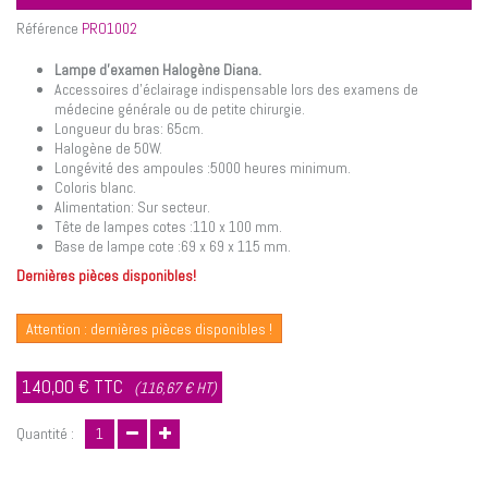
Référence
PRO1002
Lampe d'examen Halogène Diana.
Accessoires d'éclairage indispensable lors des examens de
médecine générale ou de petite chirurgie.
Longueur du bras: 65cm.
Halogène de 50W.
Longévité des ampoules :
5000 heures minimum
.
Coloris blanc.
Alimentation: Sur secteur.
Tête de lampes cotes :
110 x 100 mm.
Base de lampe cote :
69 x 69 x 115 mm.
Dernières pièces disponibles!
Attention : dernières pièces disponibles !
140,00 €
TTC
(116,67 € HT)
Quantité :