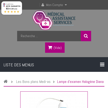
Mon Compte
9.5
/10 (364 avis)
★★★★★
(vide)
LISTE DES MENUS
Les Bons plans Medi-as
Lampe d'examen Halogène Diana