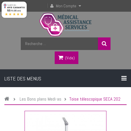
Mon Compte
9.5
/10 (365 avis)
★★★★★
(vide)
LISTE DES MENUS
Les Bons plans Medi-as
Toise télescopique SECA 202