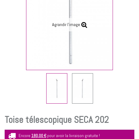
Agrandir l'image
Toise télescopique SECA 202
Encore
180,00 €
pour avoir la livraison gratuite !