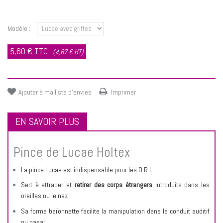
Prévenez-moi lorsque le produit est disponible
Modèle :
5,60 €
TTC
(4,67 € HT)
Ajouter à ma liste d'envies
Imprimer
EN SAVOIR PLUS
Pince de Lucae Holtex
La pince Lucae est indispensable pour les O.R.L
Sert à attraper et
retirer des corps étrangers
introduits dans les
oreilles ou le nez
Sa forme baïonnette facilite la manipulation dans le conduit auditif
ou nasal