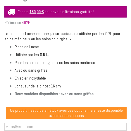
Encore
180,00 €
pour avoir la livraison gratuite !
Référence
407P
La pince de Lucae est une
pince auriculaire
utilisée par les ORL pour les
soins médicaux ou les soins chirurgicaux.
Pince de Lucae
Utilisée par les
O.R.L.
Pour les soins chirurgicaux ou les soins médicaux
Avec ou sans griffes
En acier inoxydable
Longueur de la pince : 16 cm
Deux modèles disponibles : avec ou sans griffes
Ce produit n'est plus en stock avec ces options mais reste disponible
avec d'autres options