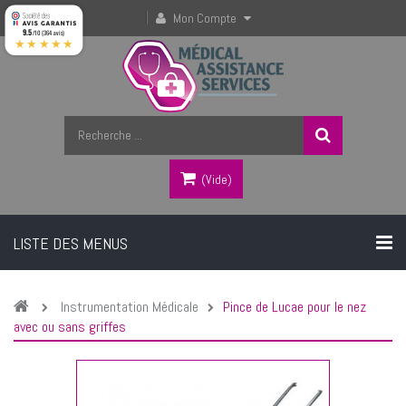
Mon Compte
9.5
/10 (364 avis)
★★★★★
(vide)
LISTE DES MENUS
Instrumentation Médicale
Pince de Lucae pour le nez
avec ou sans griffes