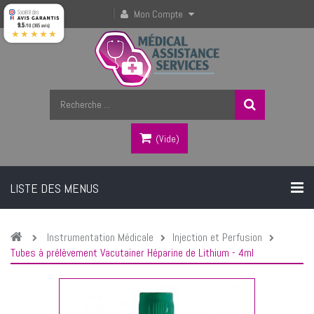
Mon Compte
9.5
/10 (365 avis)
★★★★★
(vide)
LISTE DES MENUS
Instrumentation Médicale
Injection et Perfusion
Tubes à prélèvement Vacutainer Héparine de Lithium - 4ml