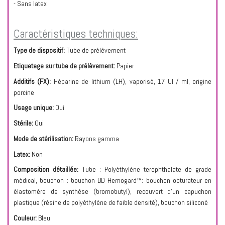
- Sans latex
Caractéristiques techniques:
Type de dispositif:
Tube de prélèvement
Etiquetage sur tube de prélèvement:
Papier
Additifs (FX):
Héparine de lithium (LH), vaporisé, 17 UI / ml, origine
porcine
Usage unique:
Oui
Stérile:
Oui
Mode de stérilisation:
Rayons gamma
Latex:
Non
Composition détaillée:
Tube : Polyéthylène terephthalate de grade
médical, bouchon : bouchon BD Hemogard™: bouchon obturateur en
élastomère de synthèse (bromobutyl), recouvert d’un capuchon
plastique (résine de polyéthylène de faible densité), bouchon siliconé
Couleur:
Bleu