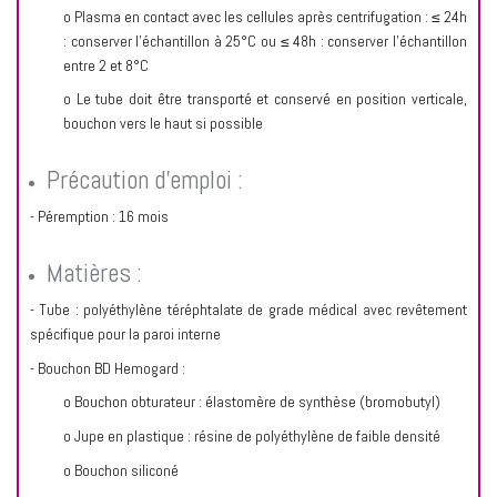
o Plasma en contact avec les cellules après centrifugation : ≤ 24h
: conserver l’échantillon à 25°C ou ≤ 48h : conserver l’échantillon
entre 2 et 8°C
o Le tube doit être transporté et conservé en position verticale,
bouchon vers le haut si possible
Précaution d’emploi :
- Péremption : 16 mois
Matières :
- Tube : polyéthylène téréphtalate de grade médical avec revêtement
spécifique pour la paroi interne
- Bouchon BD Hemogard :
o Bouchon obturateur : élastomère de synthèse (bromobutyl)
o Jupe en plastique : résine de polyéthylène de faible densité
o Bouchon siliconé