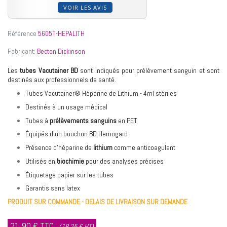
VOIR LES AVIS
Référence
5605T-HEPALITH
Fabricant:
Becton Dickinson
Les
tubes Vacutainer BD
sont indiqués pour prélèvement sanguin et sont
destinés aux professionnels de santé.
Tubes Vacutainer® Héparine de Lithium - 4ml stériles
Destinés à un usage médical
Tubes à
prélèvements sanguins
en PET
Équipés d’un bouchon BD Hemogard
Présence d’héparine de
lithium
comme anticoagulant
Utilisés en
biochimie
pour des analyses précises
Étiquetage papier sur les tubes
Garantis sans latex
PRODUIT SUR COMMANDE - DELAIS DE LIVRAISON SUR DEMANDE
21,90 €
TTC
(18,25 € HT)