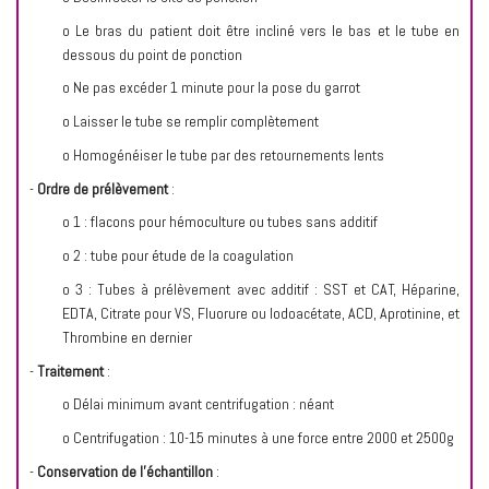
o Le bras du patient doit être incliné vers le bas et le tube en
dessous du point de ponction
o Ne pas excéder 1 minute pour la pose du garrot
o Laisser le tube se remplir complètement
o Homogénéiser le tube par des retournements lents
-
Ordre de prélèvement
:
o 1 : flacons pour hémoculture ou tubes sans additif
o 2 : tube pour étude de la coagulation
o 3 : Tubes à prélèvement avec additif : SST et CAT, Héparine,
EDTA, Citrate pour VS, Fluorure ou Iodoacétate, ACD, Aprotinine, et
Thrombine en dernier
-
Traitement
:
o Délai minimum avant centrifugation : néant
o Centrifugation : 10-15 minutes à une force entre 2000 et 2500g
-
Conservation de l’échantillon
: