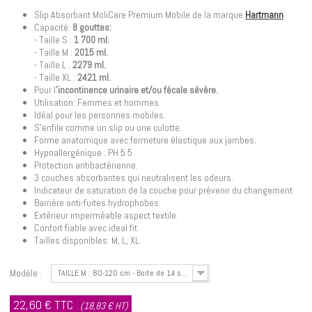
Slip Absorbant MoliCare Premium Mobile de la marque
Hartmann
.
Capacité:
8 gouttes:
- Taille S :
1 700 ml.
- Taille M :
2015 ml.
- Taille L :
2279 ml.
- Taille XL :
2421 ml.
Pour l
'incontinence urinaire et/ou fécale sévère.
Utilisation: Femmes et hommes.
Idéal pour les personnes mobiles.
S'enfile comme un slip ou une culotte.
Forme anatomique avec fermeture élastique aux jambes.
Hypoallergénique : PH 5.5.
Protection antibactérienne.
3 couches absorbantes qui neutralisent les odeurs.
Indicateur de saturation de la couche pour prévenir du changement.
Barrière anti-fuites hydrophobes.
Extérieur imperméable aspect textile.
Confort fiable avec ideal fit.
Tailles disponibles: M, L, XL.
Modèle :
TAILLE M : 80-120 cm - Boite de 14 slips
22,60 €
TTC
(18,83 € HT)