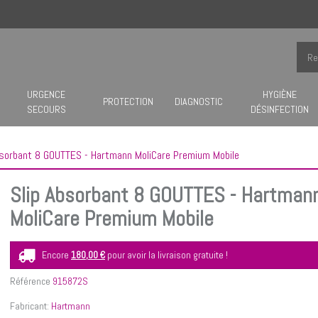
URGENCE
HYGIÈNE
PROTECTION
DIAGNOSTIC
SECOURS
DÉSINFECTION
bsorbant 8 GOUTTES - Hartmann MoliCare Premium Mobile
Slip Absorbant 8 GOUTTES - Hartman
MoliCare Premium Mobile
Encore
180,00 €
pour avoir la livraison gratuite !
Référence
915872S
Fabricant:
Hartmann