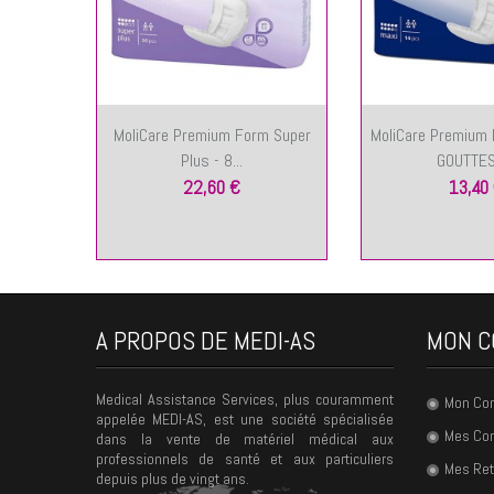
MoliCare Premium Form Super
MoliCare Premium 
Plus - 8...
GOUTTES 
22,60 €
13,40
A PROPOS DE MEDI-AS
MON C
Medical Assistance Services, plus couramment
Mon Co
appelée MEDI-AS, est une société spécialisée
Mes C
dans la vente de matériel médical aux
professionnels de santé et aux particuliers
Mes Ret
depuis plus de vingt ans.