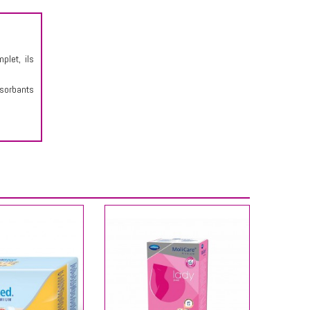
plet, ils
bsorbants