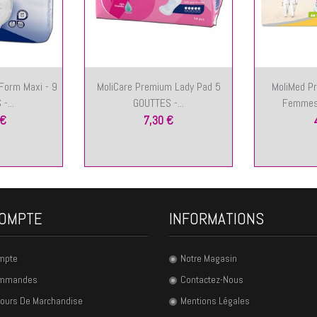
Form Maxi - 9
MoliCare Premium Lady Pad 5
MoliMed Pr
-...
GOUTTES -...
Femmes 
 €
7,30 €
OMPTE
INFORMATIONS
mpte
Notre Magasin
ommandes
Contactez-Nous
ours De Marchandise
Mentions Légales