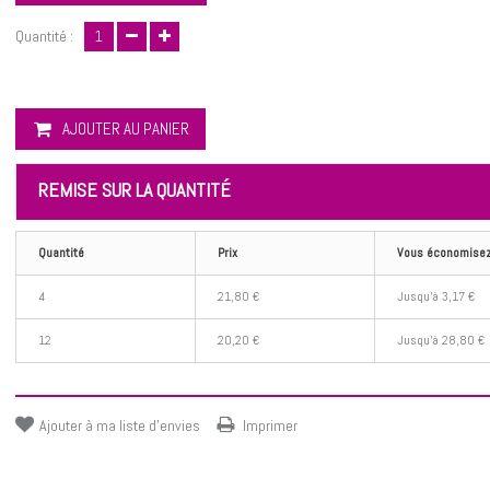
Quantité :
AJOUTER AU PANIER
REMISE SUR LA QUANTITÉ
Quantité
Prix
Vous économise
4
21,80 €
Jusqu'à 3,17 €
12
20,20 €
Jusqu'à 28,80 €
Ajouter à ma liste d'envies
Imprimer