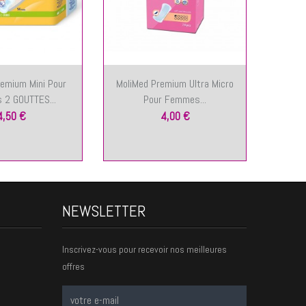
emium Mini Pour
MoliMed Premium Ultra Micro
Change 
2 GOUTTES...
Pour Femmes...
4,50 €
4,00 €
NEWSLETTER
Inscrivez-vous pour recevoir nos meilleures
offres