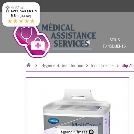
9.5
/10 (364 avis)
★★★★★
SOINS
PANSEMENTS
Hygiène & Désinfection
Incontinence
Slip A
Agrandir l'image