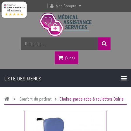
Mon Compte
9.5
/10 (364 avis)
★★★★★
(vide)
LISTE DES MENUS
Confort du patient
Chaise garde-robe à roulettes Osiris