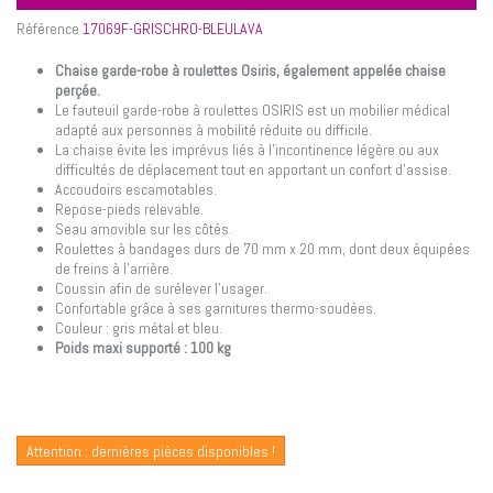
Référence
17069F-GRISCHRO-BLEULAVA
Chaise garde-robe à roulettes Osiris, également appelée chaise
perçée.
Le fauteuil garde-robe à roulettes OSIRIS est un mobilier médical
adapté aux personnes à mobilité réduite ou difficile.
La chaise évite les imprévus liés à l'incontinence légère ou aux
difficultés de déplacement tout en apportant un confort d'assise.
Accoudoirs escamotables.
Repose-pieds relevable.
Seau amovible sur les côtés.
Roulettes à bandages durs de 70 mm x 20 mm, dont deux équipées
de freins à l’arrière.
Coussin afin de surélever l'usager.
Confortable grâce à ses garnitures thermo-soudées.
Couleur : gris métal et bleu.
Poids maxi supporté : 100 kg
Attention : dernières pièces disponibles !