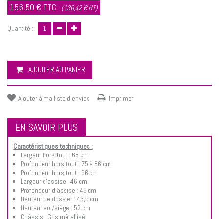
156,50 €
TTC
(130,42 € HT)
Quantité :
AJOUTER AU PANIER
Ajouter à ma liste d'envies
Imprimer
EN SAVOIR PLUS
Caractéristiques techniques :
Largeur hors-tout :
68 cm
Profondeur hors-tout :
75 à 86 cm
Profondeur hors-tout :
96 cm
Largeur d'assise :
46 cm
Profondeur d'assise :
46 cm
Hauteur de dossier :
43,5 cm
Hauteur sol/siège :
52 cm
Châssis :
Gris métallisé