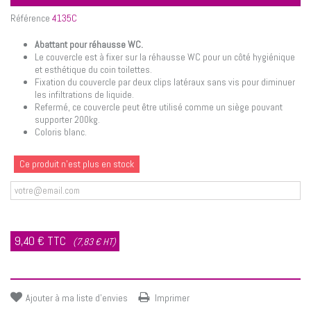
Référence
4135C
Abattant pour réhausse WC.
Le couvercle est à fixer sur la réhausse WC pour un côté hygiénique
et esthétique du coin toilettes.
Fixation du couvercle par deux clips latéraux sans vis pour diminuer
les infiltrations de liquide.
Refermé, ce couvercle peut être utilisé comme un siège pouvant
supporter 200kg.
Coloris blanc.
Ce produit n'est plus en stock
Prévenez-moi lorsque le produit est disponible
9,40 €
TTC
(7,83 € HT)
Ajouter à ma liste d'envies
Imprimer