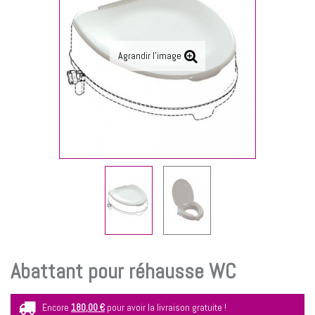
Agrandir l'image
Abattant pour réhausse WC
Encore
180,00 €
pour avoir la livraison gratuite !