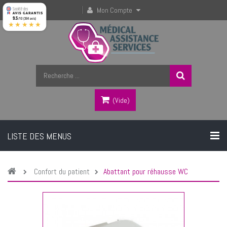
Mon Compte
9.5
/10 (364 avis)
★★★★★
(vide)
LISTE DES MENUS
Confort du patient
Abattant pour réhausse WC