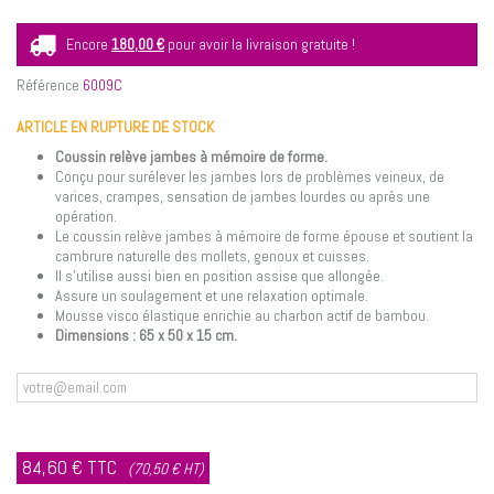
Encore
180,00 €
pour avoir la livraison gratuite !
Référence
6009C
ARTICLE EN RUPTURE DE STOCK
Coussin relève jambes à mémoire de forme.
Conçu pour surélever les jambes lors de problèmes veineux, de
varices, crampes, sensation de jambes lourdes ou après une
opération.
Le coussin relève jambes à mémoire de forme épouse et soutient la
cambrure naturelle des mollets, genoux et cuisses.
Il s'utilise aussi bien en position assise que allongée.
Assure un soulagement et une relaxation optimale.
Mousse visco élastique enrichie au charbon actif de bambou.
Dimensions : 65 x 50 x 15 cm.
Prévenez-moi lorsque le produit est disponible
84,60 €
TTC
(70,50 € HT)