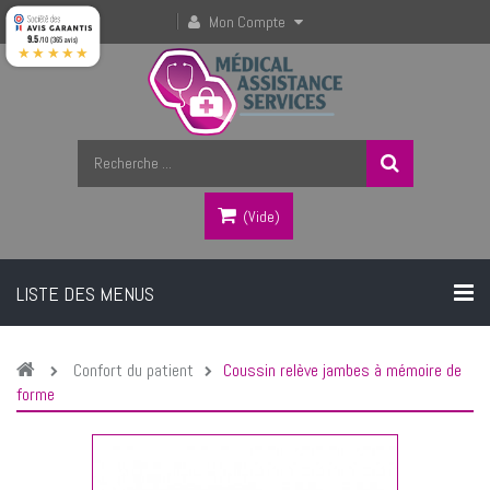
Mon Compte
9.5
/10 (365 avis)
★★★★★
(vide)
LISTE DES MENUS
Confort du patient
Coussin relève jambes à mémoire de
forme