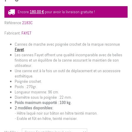
Encore
180,00 €
pour avoir la livraison gratuite !
Référence
2183C
Fabricant:
FAYET
Cannes de marche avec poignée crochet de la marque reconnue
Fayet
.
Les cannes Fayet offrent une qualité incomparable avec de belles
finitions et un équilibre de la canne assurant le maintien de son
utilisateur.
Une canne est à la fois un outil de déplacement et un accessoire
esthétique.
Poignée crochet.
Poids : 270gr.
Longueur moyenne: 96 cm.
Diamètre sous la poignée : 22 mm.
Poids maximum supporté : 100 kg.
2 modèles disponibles:
- Hêtre laqué noir sur bâton en hêtre teinté marron.
- Erable et fût en hêtre, teinté merisier.