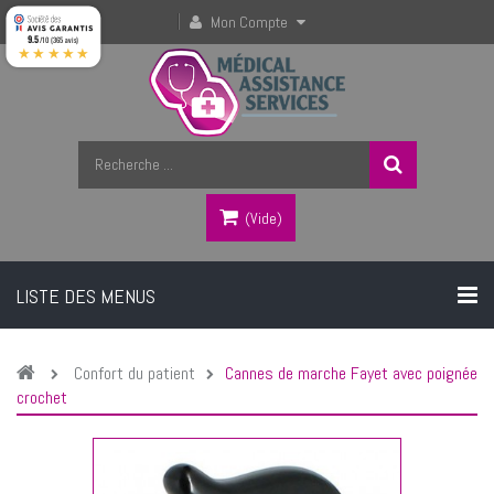
Mon Compte
9.5
/10 (365 avis)
★★★★★
(vide)
LISTE DES MENUS
Confort du patient
Cannes de marche Fayet avec poignée
crochet