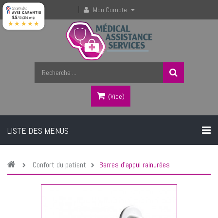
Mon Compte
9.5
/10 (364 avis)
★★★★★
(vide)
LISTE DES MENUS
Confort du patient
Barres d'appui rainurées