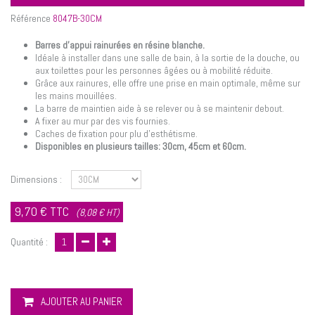
Référence
8047B-30CM
Barres d'appui rainurées en résine blanche.
Idéale à installer dans une salle de bain, à la sortie de la douche, ou
aux toilettes pour les personnes âgées ou à mobilité réduite.
Grâce aux rainures, elle offre une prise en main optimale, même sur
les mains mouillées.
La barre de maintien aide à se relever ou à se maintenir debout.
A fixer au mur par des vis fournies.
Caches de fixation pour plu d'esthétisme.
Disponibles en plusieurs tailles: 30cm, 45cm et 60cm.
Dimensions :
9,70 €
TTC
(8,08 € HT)
Quantité :
AJOUTER AU PANIER