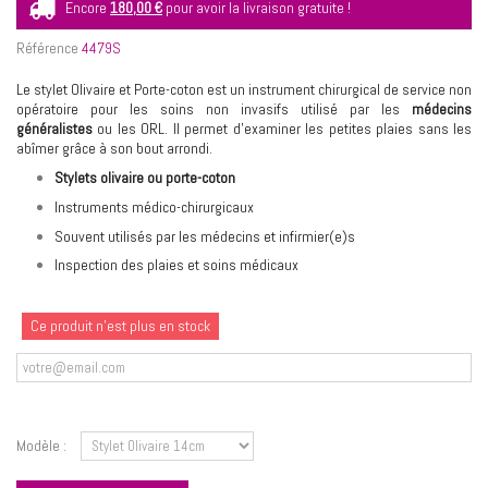
Encore
180,00 €
pour avoir la livraison gratuite !
Référence
4479S
Le stylet Olivaire et Porte-coton est un instrument chirurgical de service non
opératoire pour les soins non invasifs utilisé par les
médecins
généralistes
ou les ORL. Il permet d'examiner les petites plaies sans les
abîmer grâce à son bout arrondi.
Stylets olivaire ou porte-coton
Instruments médico-chirurgicaux
Souvent utilisés par les médecins et infirmier(e)s
Inspection des plaies et soins médicaux
Ce produit n'est plus en stock
Prévenez-moi lorsque le produit est disponible
Modèle :