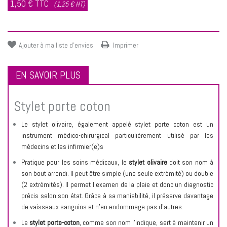
1,50 €
TTC
(1,25 € HT)
Ajouter à ma liste d'envies
Imprimer
EN SAVOIR PLUS
Stylet porte coton
Le stylet olivaire, également appelé stylet porte coton est un
instrument médico-chirurgical particulièrement utilisé par les
médecins et les infirmier(e)s
Pratique pour les soins médicaux, le
stylet olivaire
doit son nom à
son bout arrondi. Il peut être simple (une seule extrémité) ou double
(2 extrémités). Il permet l’examen de la plaie et donc un diagnostic
précis selon son état. Grâce à sa maniabilité, il préserve davantage
de vaisseaux sanguins et n’en endommage pas d’autres.
Le
stylet porte-coton
, comme son nom l’indique, sert à maintenir un